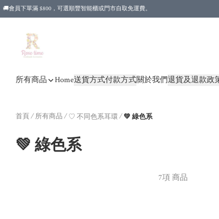
🚚會員下單滿 $800，可選順豐智能櫃或門市自取免運費。
所有商品
Home
送貨方式
付款方式
關於我們
退貨及退款政
首頁
/
所有商品
/
/
♡ 不同色系耳環
💚 綠色系
💚 綠色系
7項 商品