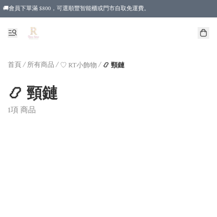
🚚會員下單滿 $800，可選順豐智能櫃或門市自取免運費。
首頁
/
所有商品
/
/
♡ RT小飾物
📿 頸鏈
📿 頸鏈
1項 商品