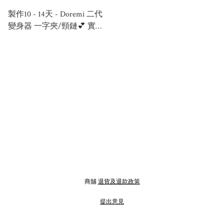
製作10 - 14天 - Doremi 二代
變身器 一字夾/頸鏈💕 實色
粉
商舖
退貨及退款政策
提出意見