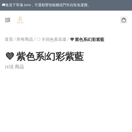
🚚會員下單滿 $800，可選順豐智能櫃或門市自取免運費。
首頁
/
所有商品
/
/
♡ 不同色系耳環
💜 紫色系|幻彩紫藍
💜 紫色系|幻彩紫藍
18項 商品