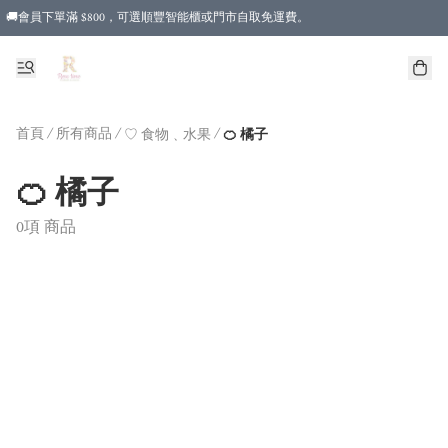
🚚會員下單滿 $800，可選順豐智能櫃或門市自取免運費。
首頁
/
所有商品
/
/
♡ 食物﹑水果
🍊 橘子
🍊 橘子
0項 商品