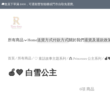
🚚會員下單滿 $800，可選順豐智能櫃或門市自取免運費。
所有商品
Home
送貨方式
付款方式
關於我們
退貨及退款政
首頁
/
所有商品
/
/
/
♡ 童話故事主題系列
👸 Princesses 公主系列
🍎
🍎💙 白雪公主
0項 商品