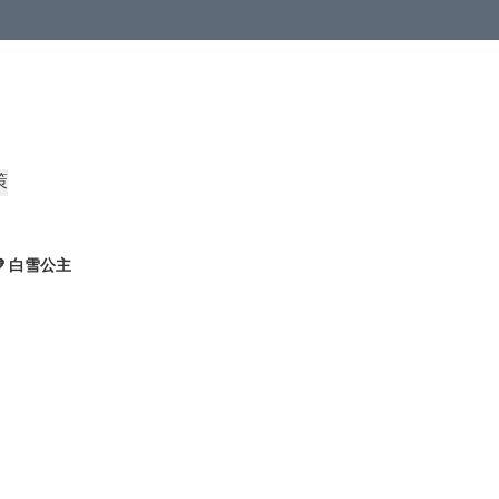
策
💙 白雪公主