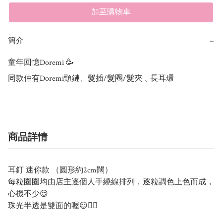
加至購物車
簡介
−
童年回憶Doremi 🥳﻿ ﻿ 

同款仲有Doremi頸鏈、髮插/髮圈/髮夾﹑長耳環
商品詳情
耳釘 迷你款 （圓形約2cm闊）
每粒圈圈均由店主逐個人手繞線排列，逐粒調色上色而成，
心機不少😌
珠光半透是雙面的喔😌👍🏻