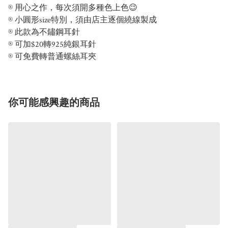
®️ 用心之作，每次須開多種色上色😉
®️ 小圓形size特別，須由店主逐個繞線製成
®️ 此款為不鏽鋼耳針
®️ 可加$20轉925純銀耳針
®️ 可免費轉普通螺絲耳夾
你可能感興趣的商品