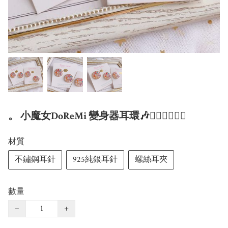
。 小魔女DoReMi 變身器耳環🎶🧙🏻‍♀️🤹🏻‍♀️
材質
不鏽鋼耳針
925純銀耳針
螺絲耳夾
數量
−
+