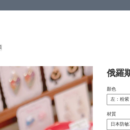
策
俄羅
顏色
左：粉紫
材質
日本防敏