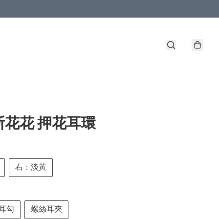
斯花花 押花耳環
右：淡黃
耳勾
螺絲耳夾