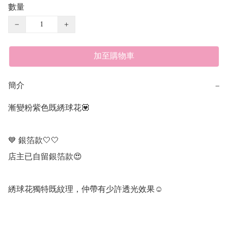
數量
−
+
加至購物車
簡介
−
漸變粉紫色既綉球花💟

💙 銀箔款🤍🤍 

店主已自留銀箔款😍 

綉球花獨特既紋理，仲帶有少許透光效果☺️