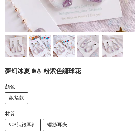
夢幻冰夏 ❄️💧 粉紫色繡球花
顏色
銀箔款
材質
925純銀耳針
螺絲耳夾