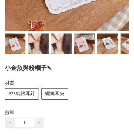
小金魚與粉糰子🍡
材質
925純銀耳針
螺絲耳夾
數量
−
+