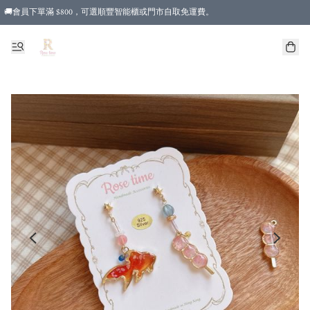
🚚會員下單滿 $800，可選順豐智能櫃或門市自取免運費。