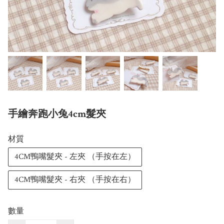
手繪奔跑小兔4cm髮夾
材質
4CM鴨嘴髮夾 - 左夾 （手按在左）
4CM鴨嘴髮夾 - 右夾 （手按在右）
數量