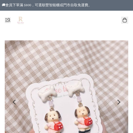
🚚會員下單滿 $800，可選順豐智能櫃或門市自取免運費。