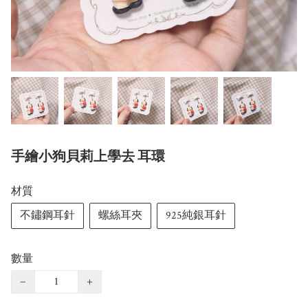
手繪小狗貝莉上學去 耳環
材質
不鏽鋼耳針
螺絲耳夾
925純銀耳針
數量
−
+