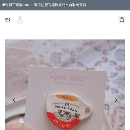
🚚會員下單滿 $800，可選順豐智能櫃或門市自取免運費。