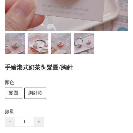
手繪港式奶茶☕️ 髮圈/胸針
顏色
髮圈
胸針款
數量
−
+