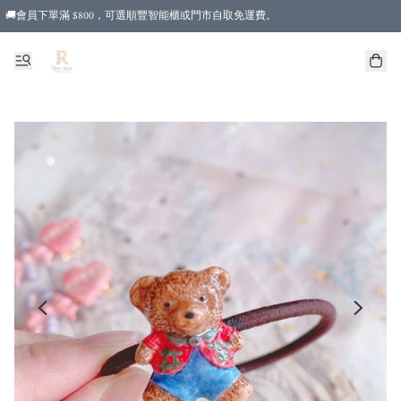
🚚會員下單滿 $800，可選順豐智能櫃或門市自取免運費。