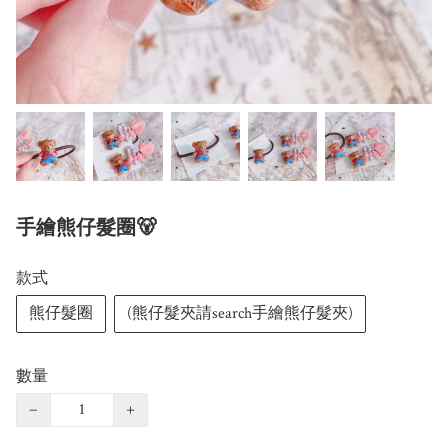
手繪熊仔髮圈🐻
款式
熊仔髮圈
(熊仔髮夾請search手繪熊仔髮夾)
數量
−
+