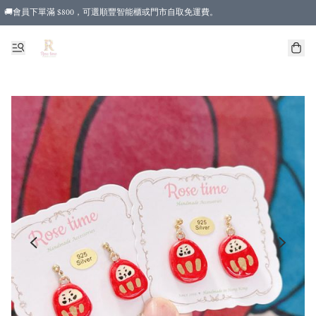
🚚會員下單滿 $800，可選順豐智能櫃或門市自取免運費。