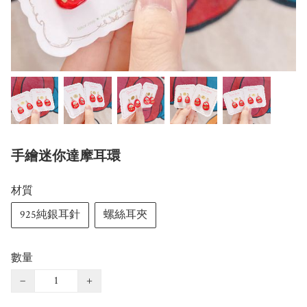
手繪迷你達摩耳環
材質
925純銀耳針
螺絲耳夾
數量
−
+