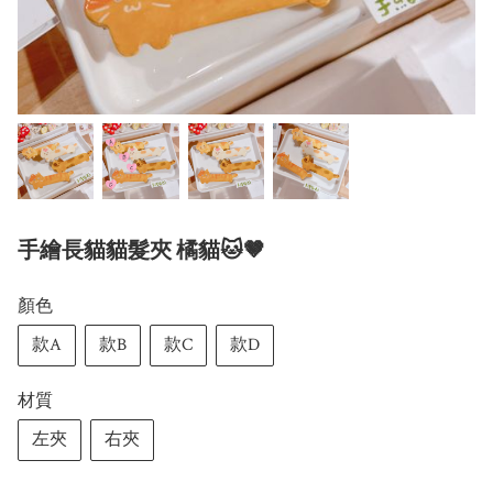
手繪長貓貓髮夾 橘貓🐱🤎
顏色
款A
款B
款C
款D
材質
左夾
右夾