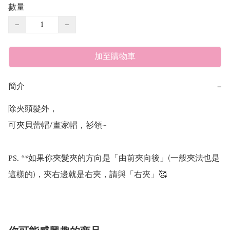
數量
−
+
加至購物車
簡介
−
除夾頭髮外，

可夾貝蕾帽/畫家帽，衫領~

PS. **如果你夾髮夾的方向是「由前夾向後」(一般夾法也是
這樣的)，夾右邊就是右夾，請與「右夾」🥰