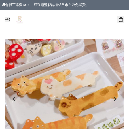
🚚會員下單滿 $800，可選順豐智能櫃或門市自取免運費。