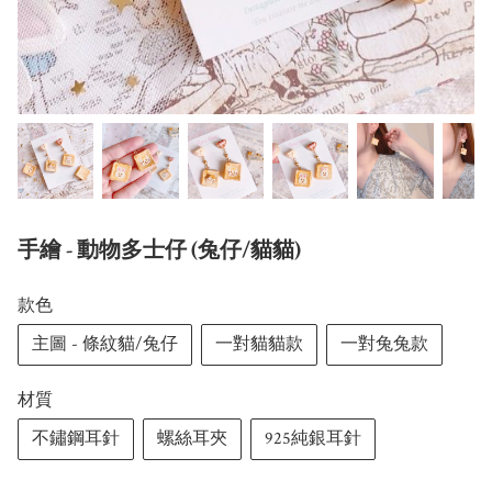
手繪 - 動物多士仔 (兔仔/貓貓)
款色
主圖 - 條紋貓/兔仔
一對貓貓款
一對兔兔款
材質
不鏽鋼耳針
螺絲耳夾
925純銀耳針