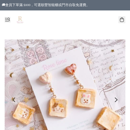
🚚會員下單滿 $800，可選順豐智能櫃或門市自取免運費。