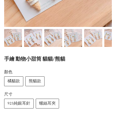
手繪 動物小甜筒 貓貓/熊貓
顏色
橘貓款
熊貓款
尺寸
925純銀耳針
螺絲耳夾