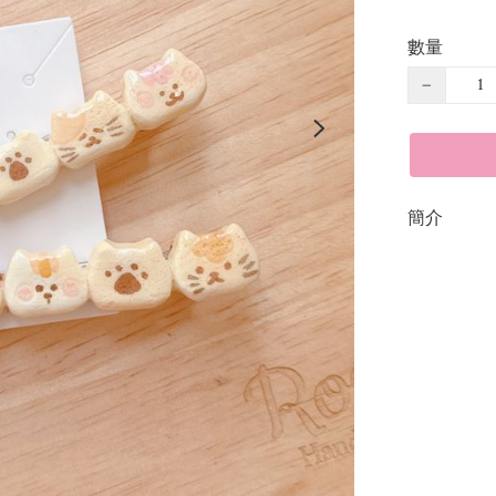
數量
−
簡介