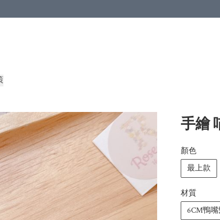
策
手繪 
顏色
最上款
材質
6CM鴨嘴