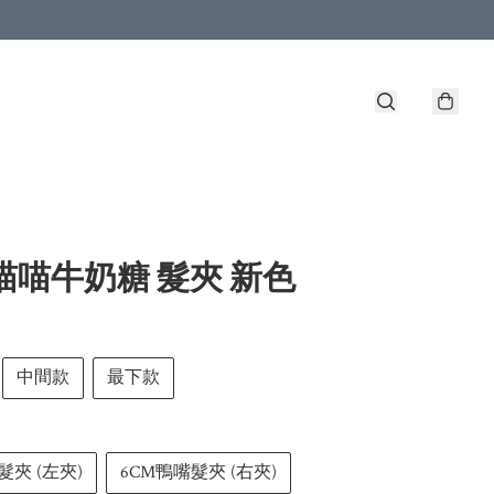
喵喵牛奶糖 髮夾 新色
中間款
最下款
髮夾 (左夾)
6CM鴨嘴髮夾 (右夾)