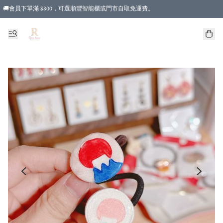
🚚會員下單滿 $800，可選順豐智能櫃或門市自取免運費。