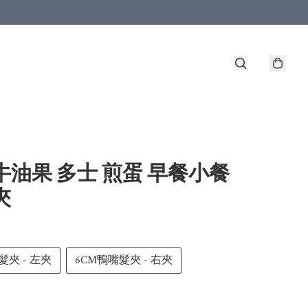
牛油果 多士 煎蛋 早餐小餐
夾
髮夾 - 左夾
6CM鴨嘴髮夾 - 右夾