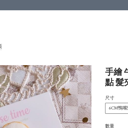
策
手繪 
點 髮
尺寸
6CM鴨嘴
數量