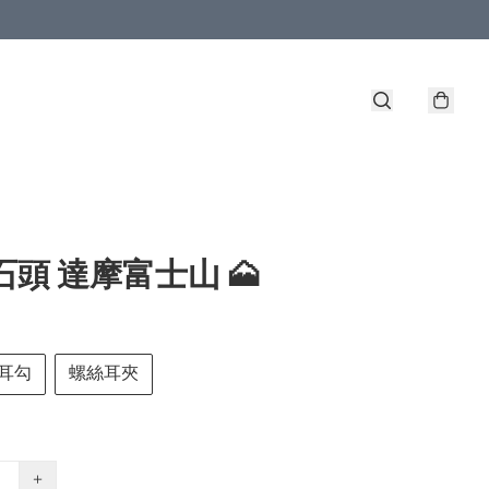
石頭 達摩富士山 🗻
耳勾
螺絲耳夾
+