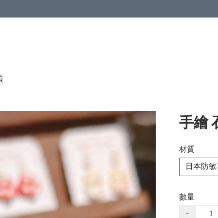
策
手繪 
材質
日本防敏
數量
−