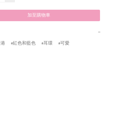
加至購物車
−
香港
紅色和藍色
耳環
可愛