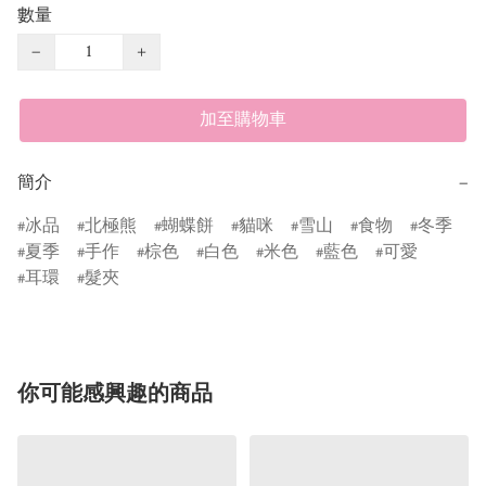
數量
−
+
加至購物車
簡介
−
冰品
北極熊
蝴蝶餅
貓咪
雪山
食物
冬季
夏季
手作
棕色
白色
米色
藍色
可愛
耳環
髮夾
你可能感興趣的商品