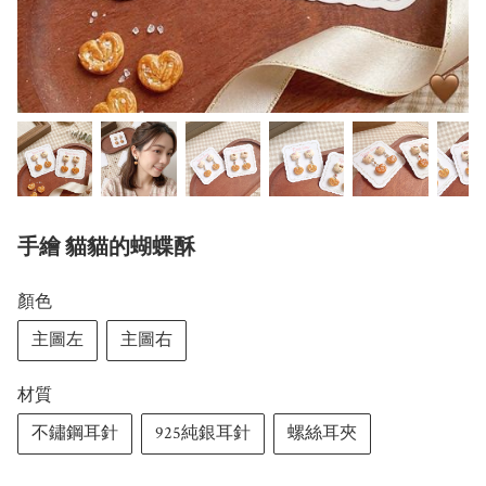
手繪 貓貓的蝴蝶酥
顏色
主圖左
主圖右
材質
不鏽鋼耳針
925純銀耳針
螺絲耳夾