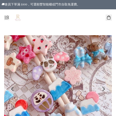
🚚會員下單滿 $800，可選順豐智能櫃或門市自取免運費。