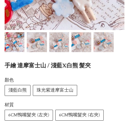
手繪 達摩富士山 / 淺藍X白熊 髮夾
顏色
淺藍白熊
珠光紫達摩富士山
材質
6CM鴨嘴髮夾 (左夾)
6CM鴨嘴髮夾 (右夾)