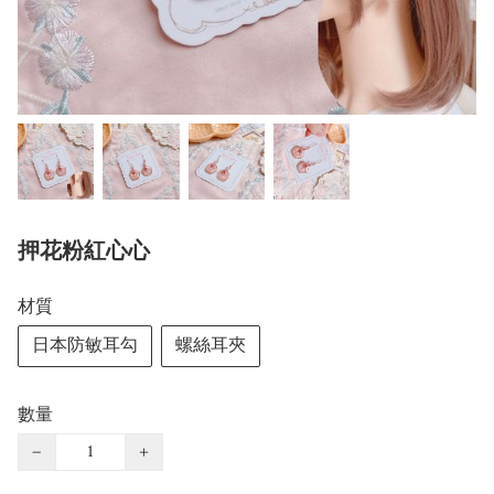
押花粉紅心心
材質
日本防敏耳勾
螺絲耳夾
數量
−
+