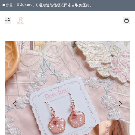
🚚會員下單滿 $800，可選順豐智能櫃或門市自取免運費。