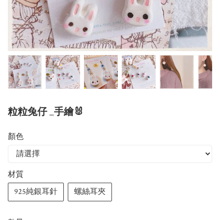
粒粒兔仔 _手繪🐰
顏色
材質
925純銀耳針
螺絲耳夾