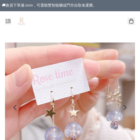
🚚會員下單滿 $800，可選順豐智能櫃或門市自取免運費。