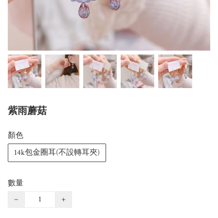
紫雨蘑菇
顏色
14k包金圈耳(不設轉耳夾)
數量
−
+