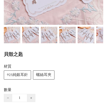
貝殼之匙
材質
925純銀耳針
螺絲耳夾
數量
−
+