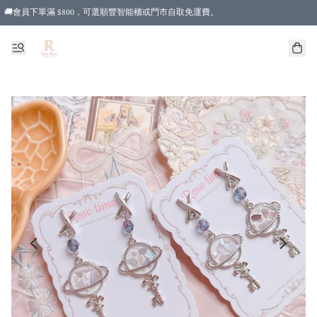
🚚會員下單滿 $800，可選順豐智能櫃或門市自取免運費。