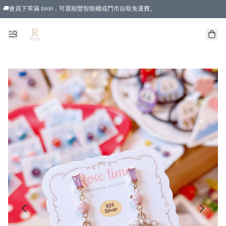
🚚會員下單滿 $800，可選順豐智能櫃或門市自取免運費。