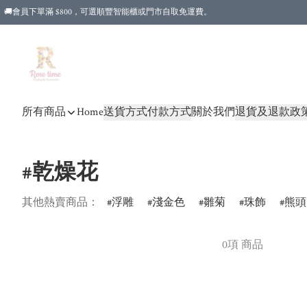
🚚會員下單滿 $800，可選順豐智能櫃或門市自取免運費。
所有商品
Home
送貨方式
付款方式
關於我們
退貨及退款政
#乾燥花
其他熱賣商品：
浮雕
淺金色
雛菊
珠飾
熊頭
0項 商品