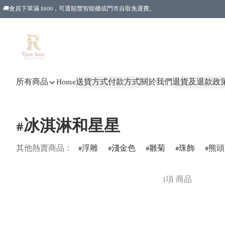
🚚會員下單滿 $800，可選順豐智能櫃或門市自取免運費。
所有商品
Home
送貨方式
付款方式
關於我們
退貨及退款政
#冰淇淋和星星
其他熱賣商品：
浮雕
淺金色
雛菊
珠飾
熊頭
1項 商品