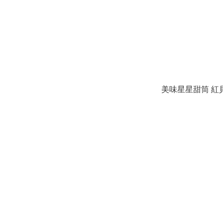
美味星星甜筒 紅