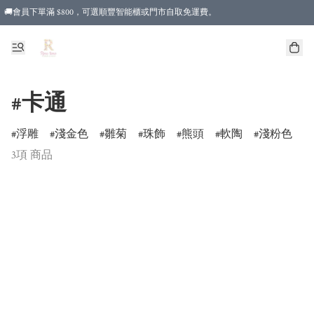
🚚會員下單滿 $800，可選順豐智能櫃或門市自取免運費。
#卡通
浮雕
淺金色
雛菊
珠飾
熊頭
軟陶
淺粉色
3項 商品