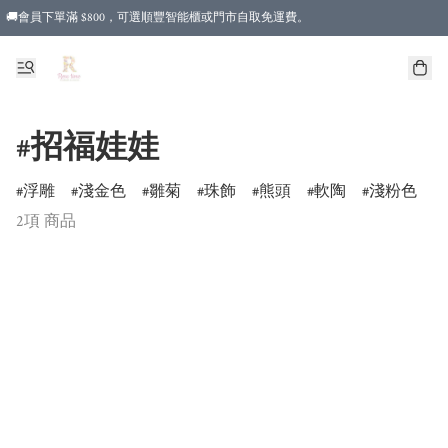
🚚會員下單滿 $800，可選順豐智能櫃或門市自取免運費。
#招福娃娃
浮雕
淺金色
雛菊
珠飾
熊頭
軟陶
淺粉色
2項 商品