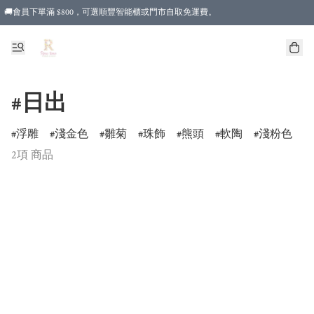
🚚會員下單滿 $800，可選順豐智能櫃或門市自取免運費。
#日出
浮雕
淺金色
雛菊
珠飾
熊頭
軟陶
淺粉色
2項 商品