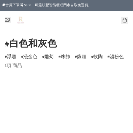
🚚會員下單滿 $800，可選順豐智能櫃或門市自取免運費。
#白色和灰色
浮雕
淺金色
雛菊
珠飾
熊頭
軟陶
淺粉色
1項 商品