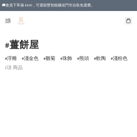
🚚會員下單滿 $800，可選順豐智能櫃或門市自取免運費。
#薑餅屋
浮雕
淺金色
雛菊
珠飾
熊頭
軟陶
淺粉色
1項 商品